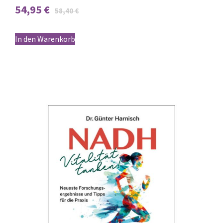
54,95
€
58,40
€
In den Warenkorb