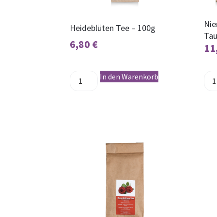
Nie
Heideblüten Tee – 100g
Tau
6,80
€
11
In den Warenkorb