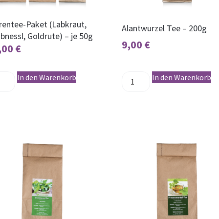
rentee-Paket (Labkraut,
Alantwurzel Tee – 200g
bnessl, Goldrute) – je 50g
9,00
€
,00
€
In den Warenkorb
In den Warenkorb