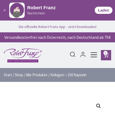
Robert Franz
Laden
Nachrichten
Die offizielle Robert Franz App - Jetzt Downloaden!
Versandkostenfrei nach Österreich, nach Deutschland ab 75€
0
Start
/
Shop
/
Alle Produkte
/ Kollagen – 150 Kapseln