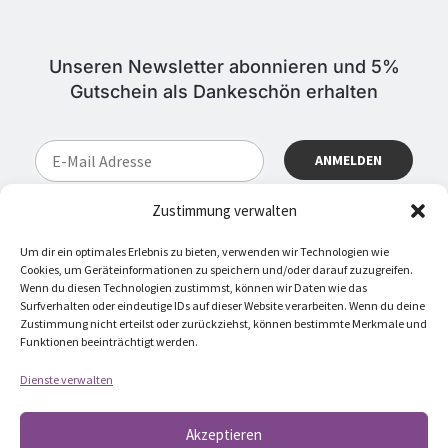
Unseren Newsletter abonnieren und 5%
Gutschein als Dankeschön erhalten
Zustimmung verwalten
ABONNIEREN SIE JETZT EINFACH UNSEREN REGELMÄSSIG E
RSCHEINENDEN NEWSLETTER UND SIE WERDEN STETS A
LS ERSTER ÜBER NEUE ARTIKEL UND ANGEBOTE I
Um dir ein optimales Erlebnis zu bieten, verwenden wir Technologien wie
NFORMIERT.
Cookies, um Geräteinformationen zu speichern und/oder darauf zuzugreifen.
Wenn du diesen Technologien zustimmst, können wir Daten wie das
Surfverhalten oder eindeutige IDs auf dieser Website verarbeiten. Wenn du deine
Zustimmung nicht erteilst oder zurückziehst, können bestimmte Merkmale und
Funktionen beeinträchtigt werden.
Dienste verwalten
Akzeptieren