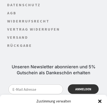
DATENSCHUTZ
AGB
WIDERRUFSRECHT
VERTRAG WIDERRUFEN
VERSAND
RÜCKGABE
Unseren Newsletter abonnieren und 5%
Gutschein als Dankeschön erhalten
Zustimmung verwalten
ABONNIEREN SIE JETZT EINFACH UNSEREN REGELMÄSSIG E
RSCHEINENDEN NEWSLETTER UND SIE WERDEN STETS A