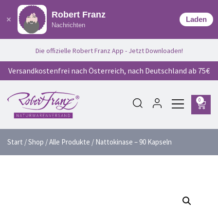
Robert Franz
Laden
Nachrichten
Die offizielle Robert Franz App - Jetzt Downloaden!
Versandkostenfrei nach Österreich, nach Deutschland ab 75€
0
Start
/
Shop
/
Alle Produkte
/ Nattokinase – 90 Kapseln